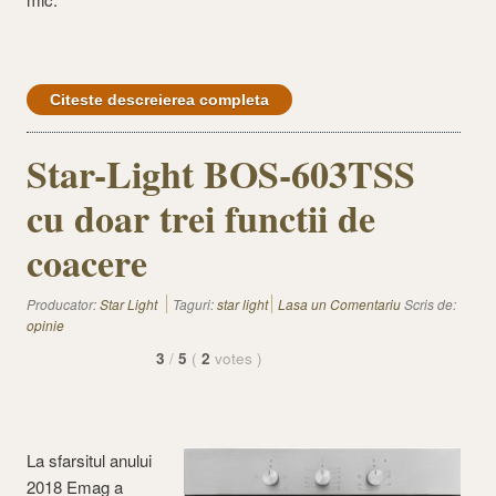
Citeste descreierea completa
Star-Light BOS-603TSS
cu doar trei functii de
coacere
Producator:
Star Light
Taguri:
star light
Lasa un Comentariu
Scris de:
opinie
3
/
5
(
2
votes
)
La sfarsitul anului
2018 Emag a