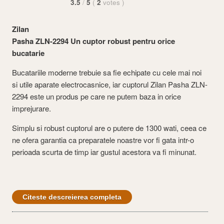
3.5
/
5
(
2
votes
)
Zilan
Pasha ZLN-2294 Un cuptor robust pentru orice
bucatarie
Bucatariile moderne trebuie sa fie echipate cu cele mai noi
si utile aparate electrocasnice, iar cuptorul Zilan Pasha ZLN-
2294 este un produs pe care ne putem baza in orice
imprejurare.
Simplu si robust cuptorul are o putere de 1300 wati, ceea ce
ne ofera garantia ca preparatele noastre vor fi gata intr-o
perioada scurta de timp iar gustul acestora va fi minunat.
Citeste descreierea completa