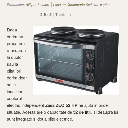
Producator:
Alti producatori
Lasa un Comentariu
Scris de:
cuptor
2.9
/
5
(
7
votes
)
Daca
dorim sa
preparam
mancaruri
la cuptor
sau la
plita, ori
dorim doar
sa le
incalzim,
cuptorul
electric independent
Zass ZEO 52 HP
ne ajuta in orice
situatie. Acesta are o capacitate de
52 de litr
i, si deaupra lui
sunt integrate si doua plite electrice.