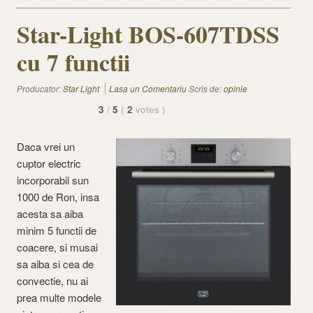
Star-Light BOS-607TDSS
cu 7 functii
Producator:
Star Light
Lasa un Comentariu
Scris de:
opinie
3
/
5
(
2
votes
)
Daca vrei un
cuptor electric
incorporabil sun
1000 de Ron, insa
acesta sa aiba
minim 5 functii de
coacere, si musai
sa aiba si cea de
convectie, nu ai
prea multe modele