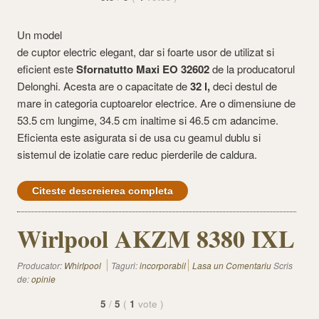
Un model
de cuptor electric elegant, dar si foarte usor de utilizat si
eficient este
Sfornatutto Maxi EO 32602
de la producatorul
Delonghi. Acesta are o capacitate de
32 l,
deci destul de
mare in categoria cuptoarelor electrice. Are o dimensiune de
53.5 cm lungime, 34.5 cm inaltime si 46.5 cm adancime.
Eficienta este asigurata si de usa cu geamul dublu si
sistemul de izolatie care reduc pierderile de caldura.
Citeste descreierea completa
Wirlpool AKZM 8380 IXL
Producator:
Whirlpool
Taguri:
incorporabil
Lasa un Comentariu
Scris
de:
opinie
5
/
5
(
1
vote
)