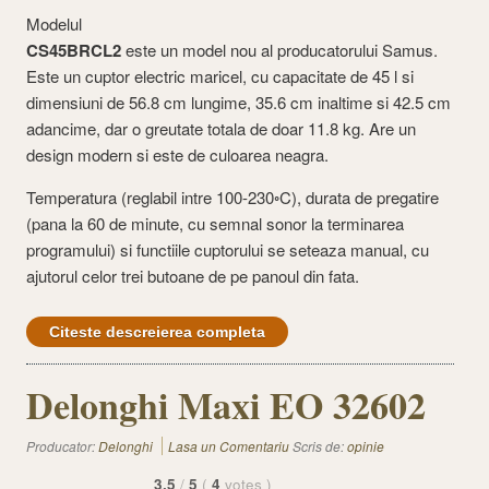
Modelul
CS45BRCL2
este un model nou al producatorului Samus.
Este un cuptor electric maricel, cu capacitate de 45 l si
dimensiuni de 56.8 cm lungime, 35.6 cm inaltime si 42.5 cm
adancime, dar o greutate totala de doar 11.8 kg. Are un
design modern si este de culoarea neagra.
Temperatura (reglabil intre 100-230◦C), durata de pregatire
(pana la 60 de minute, cu semnal sonor la terminarea
programului) si functiile cuptorului se seteaza manual, cu
ajutorul celor trei butoane de pe panoul din fata.
Citeste descreierea completa
Delonghi Maxi EO 32602
Producator:
Delonghi
Lasa un Comentariu
Scris de:
opinie
3.5
/
5
(
4
votes
)