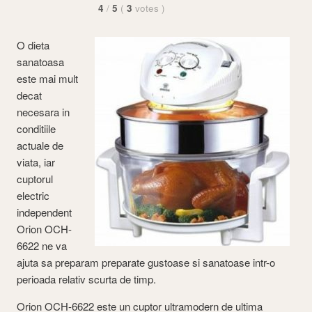
4
/
5
(
3
votes
)
O dieta
sanatoasa
este mai mult
decat
necesara in
conditiile
actuale de
viata, iar
cuptorul
electric
independent
Orion OCH-
6622 ne va
ajuta sa preparam preparate gustoase si sanatoase intr-o
perioada relativ scurta de timp.
Orion OCH-6622 este un cuptor ultramodern de ultima