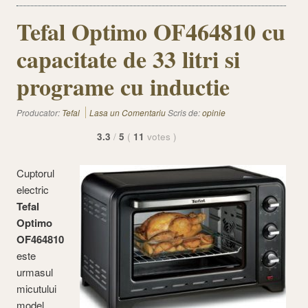
Tefal Optimo OF464810 cu
capacitate de 33 litri si
programe cu inductie
Producator:
Tefal
Lasa un Comentariu
Scris de:
opinie
3.3
/
5
(
11
votes
)
Cuptorul
electric
Tefal
Optimo
OF464810
este
urmasul
micutului
model