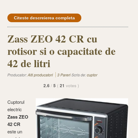
Citeste descreierea completa
Zass ZEO 42 CR cu
rotisor si o capacitate de
42 de litri
Producator:
Alti producatori
3 Pareri
Scris de:
cuptor
2.6
/
5
(
21
votes
)
Cuptorul
electric
Zass ZEO
42 CR
este un