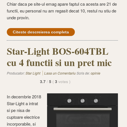
Chiar daca pe site-ul emag apare faptul ca acesta are 21 de
functii, eu personal nu am regasit decat 10, restul nu stiu de
unde provin.
Citeste descreierea completa
Star-Light BOS-604TBL
cu 4 functii si un pret mic
Producator:
Star Light
Lasa un Comentariu
Scris de:
opinie
3.7
/
5
(
3
votes
)
In decembrie 2018
Star-Light a intrat
si pe nisa de
cuptoare electrice
incorporabile, si