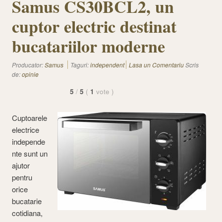
Samus CS30BCL2, un
cuptor electric destinat
bucatariilor moderne
Producator:
Samus
Taguri:
independent
Lasa un Comentariu
Scris
de:
opinie
5
/
5
(
1
vote
)
Cuptoarele
electrice
independe
nte sunt un
ajutor
pentru
orice
bucatarie
cotidiana,