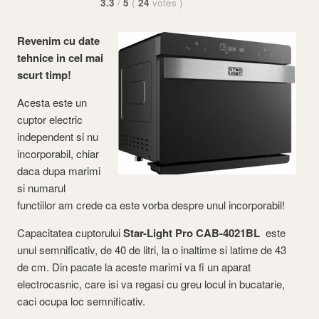
3.3
/
5
(
24
votes
)
Revenim cu date
tehnice in cel mai
scurt timp!
Acesta este un
cuptor electric
independent si nu
incorporabil, chiar
daca dupa marimi
si numarul
functiilor am crede ca este vorba despre unul incorporabil!
Capacitatea cuptorului
Star-Light Pro CAB-4021BL
este
unul semnificativ, de 40 de litri, la o inaltime si latime de 43
de cm. Din pacate la aceste marimi va fi un aparat
electrocasnic, care isi va regasi cu greu locul in bucatarie,
caci ocupa loc semnificativ.