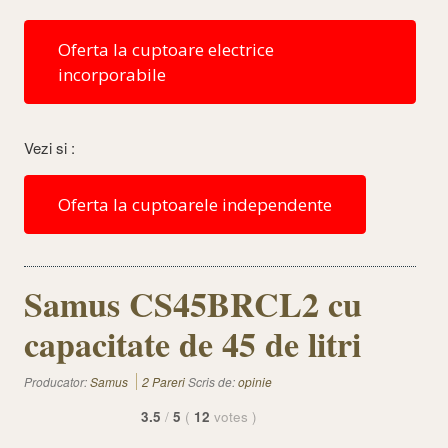
Oferta la cuptoare electrice
incorporabile
Vezi si :
Oferta la cuptoarele independente
Samus CS45BRCL2 cu
capacitate de 45 de litri
Producator:
Samus
2 Pareri
Scris de:
opinie
3.5
/
5
(
12
votes
)