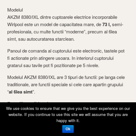
Modelul
AKZM 8380/IXL dintre cuptoarele electrice incorporabile
Wirlpool este un model de capacitatea mare, de
73 l,
semi-
profesionala, cu multe functii “moderne”, precum al 6lea
simt, sau autocuratarea starclean.
Panoul de comanda al cuptorului este electronic, tastele pot
fi actionate prin atingere usoara. In interiorul cuptorului
gratarul sau tavile pot fi pozitionate pe 5 nivele.
Modelul AKZM 8380/IXL are 3 tipuri de functii: pe langa cele
traditionale, are functii speciale si cele care apartin grupului
“
al 6lea simt
”.
Functiile traditionale sunt:
We use cookies to ensure that we give you the best experience on our
website. If you continue to use this site we will assume that you are
Preincalizre rapida
happy with it.
Conventional: cu incalizre inferioare si superioara.
Se foloseste pentru gatirea pe un singur nivel, care
Ok