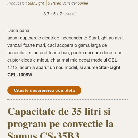
Producator:
Star Light
3 Pareri
Scris de:
opinie
3.7
/
5
(
7
votes
)
Daca pana
acum cuptoarele electrice independente Star Light au avut
vanzari foarte mari, caci acopera o gama larga de
necesitati, si au pret foarte bun, pentru cei care doresc un
cuptor electric micut, chiar mai mic decat modelul CEL-
1712, acum a aparut un nou model, si anume
Star-Light
CEL-1008W
.
Citeste descreierea completa
Capacitate de 35 litri si
program pe convectie la
Samus CS-35B3