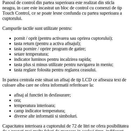
Panoul de control din partea superioara este realizat din sticla
neagra, in care este incastrat un bloc de control cu comenzi de tip
Touch Control, ce se poate lesne confunda cu partea superioara a
cuptorului.
Campurile tactile sunt utilizate pentru:
pornit / oprit (pentru activarea sau oprirea cuptorului);
tasta return (pentru a activa afisajul);
tasta pornire / oprire program de gatire;
setare temperatura;
indicator luminos pentru incalzirea rapida;
tasta plus si minus utilizate pentru navigarea in meniu;
tasta reglare folosita pentru reglarea ceasului.
In partea centrala este situat un afisaj de tip LCD ce afiseaza text de
culoare alba care ne ofera informatii referitoare la:
afisaj al functiei in desfasurare;
ora;
temperatura interioara;
camp indicator temperatura;
diverse alte informatii si simboluri.
Capacitatea interioara a cuptorului de 72 de litri ne ofera posibilitatea