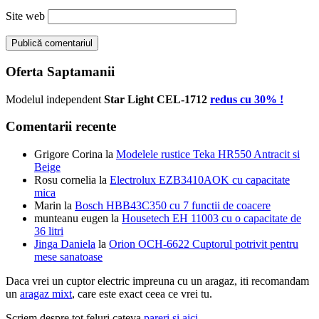
Site web
Oferta Saptamanii
Modelul independent
Star Light CEL-1712
redus cu 30% !
Comentarii recente
Grigore Corina
la
Modelele rustice Teka HR550 Antracit si
Beige
Rosu cornelia
la
Electrolux EZB3410AOK cu capacitate
mica
Marin
la
Bosch HBB43C350 cu 7 functii de coacere
munteanu eugen
la
Housetech EH 11003 cu o capacitate de
36 litri
Jinga Daniela
la
Orion OCH-6622 Cuptorul potrivit pentru
mese sanatoase
Daca vrei un cuptor electric impreuna cu un aragaz, iti recomandam
un
aragaz mixt
, care este exact ceea ce vrei tu.
Scriem despre tot feluri cateva
pareri si aici