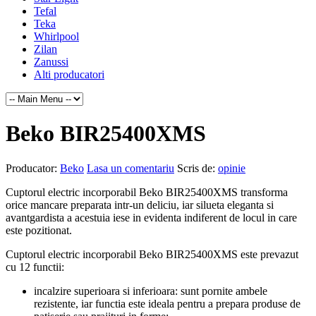
Tefal
Teka
Whirlpool
Zilan
Zanussi
Alti producatori
Beko BIR25400XMS
Producator:
Beko
Lasa un comentariu
Scris de:
opinie
Cuptorul electric incorporabil Beko BIR25400XMS transforma
orice mancare preparata intr-un deliciu, iar silueta eleganta si
avantgardista a acestuia iese in evidenta indiferent de locul in care
este pozitionat.
Cuptorul electric incorporabil Beko BIR25400XMS este prevazut
cu 12 functii:
incalzire superioara si inferioara: sunt pornite ambele
rezistente, iar functia este ideala pentru a prepara produse de