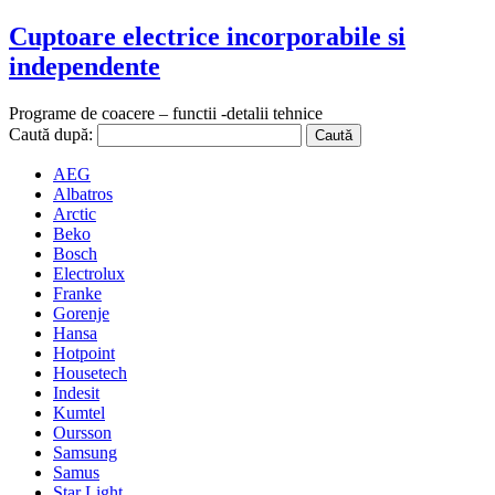
Cuptoare electrice incorporabile si
independente
Programe de coacere – functii -detalii tehnice
Caută după:
AEG
Albatros
Arctic
Beko
Bosch
Electrolux
Franke
Gorenje
Hansa
Hotpoint
Housetech
Indesit
Kumtel
Oursson
Samsung
Samus
Star Light