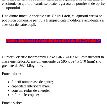
electronic cu ajutorul caruia se poate regla ora de pornire si de oprire
a cuptorului.
Una dintre functiile speciale este
Child Lock
, cu ajutorul caruia se
pot bloca comenzile pentru a fi impiedicata modificare accidentala a
acestora de catre copii.
MULTE PARERI DESPRE ACEST MODEL APAR SI AICI
Cuptorul electric incorporabil Beko BIR25400XMS este incadrat in
clasa energetica A, are dimensiunile de 595 x 594 x 570 (mm) si o
greutate de 36.1 kilograme.
Puncte forte:
functii numeroase de gatire;
capacitate interioara mare;
consum redus de energie:
rafturi telescopice;
Puncte slabe: