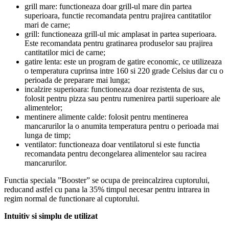
grill mare: functioneaza doar grill-ul mare din partea
superioara, functie recomandata pentru prajirea cantitatilor
mari de carne;
grill: functioneaza grill-ul mic amplasat in partea superioara.
Este recomandata pentru gratinarea produselor sau prajirea
cantitatilor mici de carne;
gatire lenta: este un program de gatire economic, ce utilizeaza
o temperatura cuprinsa intre 160 si 220 grade Celsius dar cu o
perioada de preparare mai lunga;
incalzire superioara: functioneaza doar rezistenta de sus,
folosit pentru pizza sau pentru rumenirea partii superioare ale
alimentelor;
mentinere alimente calde: folosit pentru mentinerea
mancarurilor la o anumita temperatura pentru o perioada mai
lunga de timp;
ventilator: functioneaza doar ventilatorul si este functia
recomandata pentru decongelarea alimentelor sau racirea
mancarurilor.
Functia speciala ”Booster” se ocupa de preincalzirea cuptorului,
reducand astfel cu pana la 35% timpul necesar pentru intrarea in
regim normal de functionare al cuptorului.
Intuitiv si simplu de utilizat