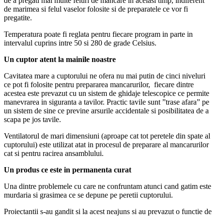
de a pregati mai multe feluri de mancare in acelasi timp, indiferent
de marimea si felul vaselor folosite si de preparatele ce vor fi
pregatite.
Temperatura poate fi reglata pentru fiecare program in parte in
intervalul cuprins intre 50 si 280 de grade Celsius.
Un cuptor atent la mainile noastre
Cavitatea mare a cuptorului ne ofera nu mai putin de cinci niveluri
ce pot fi folosite pentru prepararea mancarurilor, fiecare dintre
acestea este prevazut cu un sistem de ghidaje telescopice ce permite
manevrarea in siguranta a tavilor. Practic tavile sunt ”trase afara” pe
un sistem de sine ce previne arsurile accidentale si posibilitatea de a
scapa pe jos tavile.
Ventilatorul de mari dimensiuni (aproape cat tot peretele din spate al
cuptorului) este utilizat atat in procesul de preparare al mancarurilor
cat si pentru racirea ansamblului.
Un produs ce este in permanenta curat
Una dintre problemele cu care ne confruntam atunci cand gatim este
murdaria si grasimea ce se depune pe peretii cuptorului.
Proiectantii s-au gandit si la acest neajuns si au prevazut o functie de