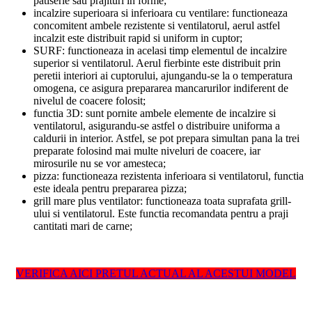
patiserie sau prajituri in forme;
incalzire superioara si inferioara cu ventilare: functioneaza
concomitent ambele rezistente si ventilatorul, aerul astfel
incalzit este distribuit rapid si uniform in cuptor;
SURF: functioneaza in acelasi timp elementul de incalzire
superior si ventilatorul. Aerul fierbinte este distribuit prin
peretii interiori ai cuptorului, ajungandu-se la o temperatura
omogena, ce asigura prepararea mancarurilor indiferent de
nivelul de coacere folosit;
functia 3D: sunt pornite ambele elemente de incalzire si
ventilatorul, asigurandu-se astfel o distribuire uniforma a
caldurii in interior. Astfel, se pot prepara simultan pana la trei
preparate folosind mai multe niveluri de coacere, iar
mirosurile nu se vor amesteca;
pizza: functioneaza rezistenta inferioara si ventilatorul, functia
este ideala pentru prepararea pizza;
grill mare plus ventilator: functioneaza toata suprafata grill-
ului si ventilatorul. Este functia recomandata pentru a praji
cantitati mari de carne;
VERIFICA AICI PRETUL ACTUAL AL ACESTUI MODEL