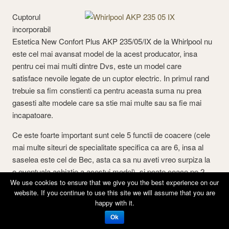
Cuptorul
incorporabil
Estetica New Confort Plus AKP 235/05/IX de la Whirlpool nu
este cel mai avansat model de la acest producator, insa
pentru cei mai multi dintre Dvs, este un model care
satisface nevoile legate de un cuptor electric. In primul rand
trebuie sa fim constienti ca pentru aceasta suma nu prea
gasesti alte modele care sa stie mai multe sau sa fie mai
incapatoare.
Ce este foarte important sunt cele 5 functii de coacere (cele
mai multe siteuri de specialitate specifica ca are 6, insa al
saselea este cel de Bec, asta ca sa nu aveti vreo surpiza la
o eventuala achiztie a acestui model), si poate coace pe 2
We use cookies to ensure that we give you the best experience on our
niveluri simultan.
website. If you continue to use this site we will assume that you are
happy with it.
Citeste descreierea completa
Ok