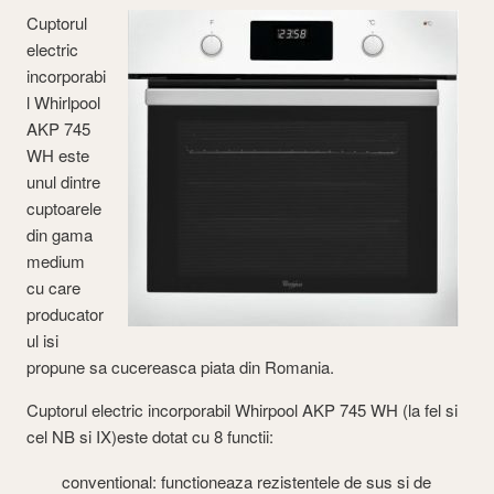
Cuptorul
electric
incorporabi
l Whirlpool
AKP 745
WH este
unul dintre
cuptoarele
din gama
medium
cu care
producator
ul isi
propune sa cucereasca piata din Romania.
Cuptorul electric incorporabil Whirpool AKP 745 WH (la fel si
cel NB si IX)este dotat cu 8 functii:
conventional: functioneaza rezistentele de sus si de