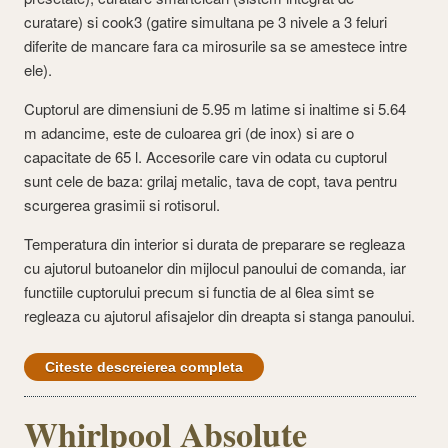
curatare) si cook3 (gatire simultana pe 3 nivele a 3 feluri
diferite de mancare fara ca mirosurile sa se amestece intre
ele).
Cuptorul are dimensiuni de 5.95 m latime si inaltime si 5.64
m adancime, este de culoarea gri (de inox) si are o
capacitate de 65 l. Accesorile care vin odata cu cuptorul
sunt cele de baza: grilaj metalic, tava de copt, tava pentru
scurgerea grasimii si rotisorul.
Temperatura din interior si durata de preparare se regleaza
cu ajutorul butoanelor din mijlocul panoului de comanda, iar
functiile cuptorului precum si functia de al 6lea simt se
regleaza cu ajutorul afisajelor din dreapta si stanga panoului.
Citeste descreierea completa
Whirlpool Absolute