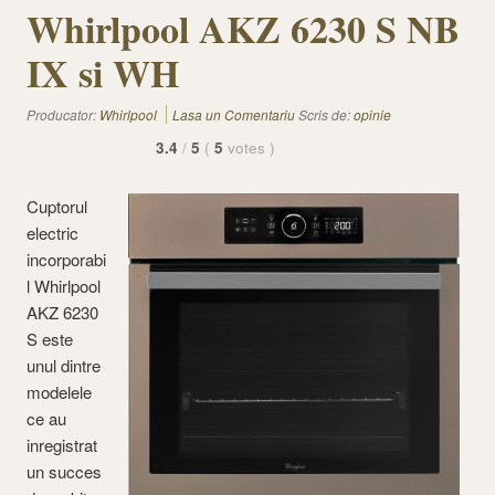
Whirlpool AKZ 6230 S NB
IX si WH
Producator:
Whirlpool
Lasa un Comentariu
Scris de:
opinie
3.4
/
5
(
5
votes
)
Cuptorul
electric
incorporabi
l Whirlpool
AKZ 6230
S este
unul dintre
modelele
ce au
inregistrat
un succes