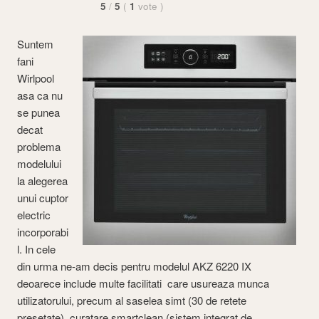
5
/
5
(
1
vote
)
Suntem
fani
Wirlpool
asa ca nu
se punea
decat
problema
modelului
la alegerea
unui cuptor
electric
incorporabi
l. In cele
din urma ne-am decis pentru modelul AKZ 6220 IX
deoarece include multe facilitati care usureaza munca
utilizatorului, precum al saselea simt (30 de retete
presetate), curatare smartclean (sistem integrat de