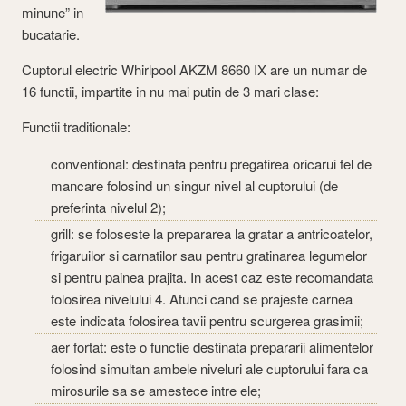
minune” in
bucatarie.
Cuptorul electric Whirlpool AKZM 8660 IX are un numar de
16 functii, impartite in nu mai putin de 3 mari clase:
Functii traditionale:
conventional: destinata pentru pregatirea oricarui fel de
mancare folosind un singur nivel al cuptorului (de
preferinta nivelul 2);
grill: se foloseste la prepararea la gratar a antricoatelor,
frigaruilor si carnatilor sau pentru gratinarea legumelor
si pentru painea prajita. In acest caz este recomandata
folosirea nivelului 4. Atunci cand se prajeste carnea
este indicata folosirea tavii pentru scurgerea grasimii;
aer fortat: este o functie destinata prepararii alimentelor
folosind simultan ambele niveluri ale cuptorului fara ca
mirosurile sa se amestece intre ele;