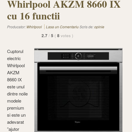
Whirlpool AKZM 8660 IX
cu 16 functii
Producator:
Whirlpool
Lasa un Comentariu
Scris de:
opinie
2.7
/
5
(
8
votes
)
Cuptorul
electric
Whirlpool
AKZM
8660 IX
este unul
dintre noile
modele
premium
si este un
adevarat
”ajutor