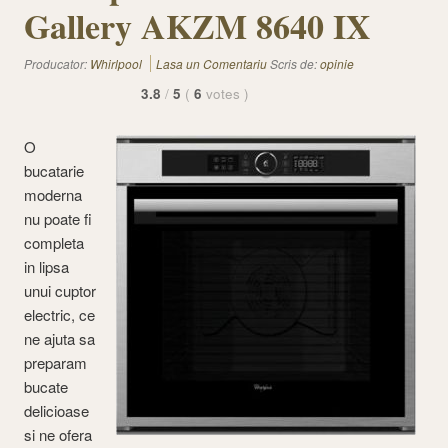
Gallery AKZM 8640 IX
Producator:
Whirlpool
Lasa un Comentariu
Scris de:
opinie
3.8
/
5
(
6
votes
)
O
bucatarie
moderna
nu poate fi
completa
in lipsa
unui cuptor
electric, ce
ne ajuta sa
preparam
bucate
delicioase
si ne ofera