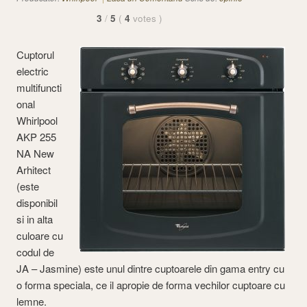
3
/
5
(
4
votes
)
Cuptorul
electric
multifuncti
onal
Whirlpool
AKP 255
NA New
Arhitect
(este
disponibil
si in alta
culoare cu
codul de
JA – Jasmine) este unul dintre cuptoarele din gama entry cu
o forma speciala, ce il apropie de forma vechilor cuptoare cu
lemne.