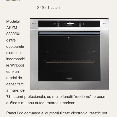
5
/
5
(
1
vote
)
Modelul
AKZM
8380/IXL
dintre
cuptoarele
electrice
incorporabi
le Wirlpool
este un
model de
capacitate
a mare, de
73 l,
semi-profesionala, cu multe functii “moderne”, precum
al 6lea simt, sau autocuratarea starclean.
Panoul de comanda al cuptorului este electronic, tastele pot