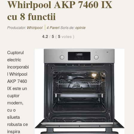
Whirlpool AKP 7460 IX
cu 8 functii
Producator:
Whirlpool
4 Pareri
Scris de:
opinie
4.2
/
5
(
5
votes
)
Cuptorul
electric
incorporabi
l Whirlpool
AKP 7460
IX este un
cuptor
modern,
cu o
silueta
robusta ce
inspira