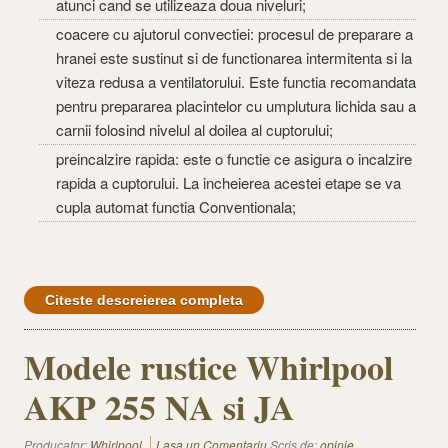
atunci cand se utilizeaza doua niveluri;
coacere cu ajutorul convectiei: procesul de preparare a
hranei este sustinut si de functionarea intermitenta si la
viteza redusa a ventilatorului. Este functia recomandata
pentru prepararea placintelor cu umplutura lichida sau a
carnii folosind nivelul al doilea al cuptorului;
preincalzire rapida: este o functie ce asigura o incalzire
rapida a cuptorului. La incheierea acestei etape se va
cupla automat functia Conventionala;
Citeste descreierea completa
Modele rustice Whirlpool
AKP 255 NA si JA
Producator:
Whirlpool
Lasa un Comentariu
Scris de:
opinie