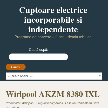
Cuptoare electrice
incorporabile si
independente
Programe de coacere – functii -detalii tehnice
Caută după:
Wirlpool AKZM 8380 IXL
Producator:
Whirlpool
Taguri:
incorporabil
Lasa un Comentariu
Scris
de:
opinie