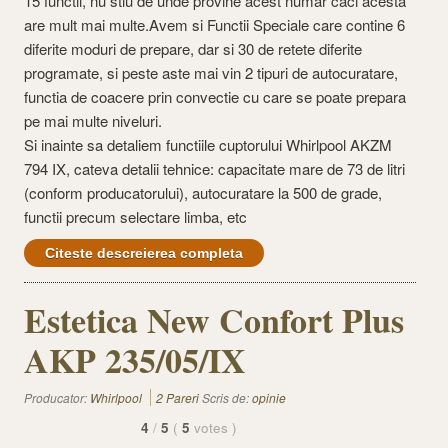
15 functii, nu stiu de unde provine acest numar caci acesta
are mult mai multe.Avem si Functii Speciale care contine 6
diferite moduri de prepare, dar si 30 de retete diferite
programate, si peste aste mai vin 2 tipuri de autocuratare,
functia de coacere prin convectie cu care se poate prepara
pe mai multe niveluri.
Si inainte sa detaliem functiile cuptorului Whirlpool AKZM
794 IX, cateva detalii tehnice: capacitate mare de 73 de litri
(conform producatorului), autocuratare la 500 de grade,
functii precum selectare limba, etc
Citeste descreierea completa
Estetica New Confort Plus
AKP 235/05/IX
Producator:
Whirlpool
2 Pareri
Scris de:
opinie
4
/
5
(
5
votes
)