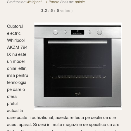
Producator:
Whirlpool
1 Parere
Scris de:
opinie
3.2
/
5
(
5
votes
)
Cuptorul
electric
Whirlpool
AKZM 794
IX nu este
un model
chiar ieftin,
insa pentru
tehnologia
pe care o
ofera
pretul
actual la
care poate fi achizitionat, acesta reflecta pe deplin ce stie
acest aparat. Si desi in multe magazine se specifica ca are