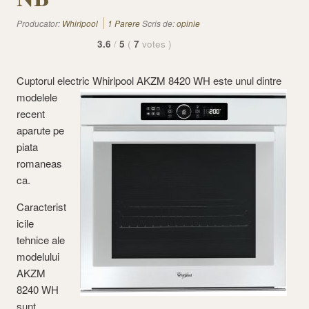
Producator:
Whirlpool
1 Parere
Scris de:
opinie
3.6
/
5
(
7
votes
)
Cuptorul electric
Whirlpool AKZM 8420 WH este unul dintre
modelele
recent
aparute pe
piata
romaneas
ca.
Caracterist
icile
tehnice ale
modelului
AKZM
8240 WH
sunt