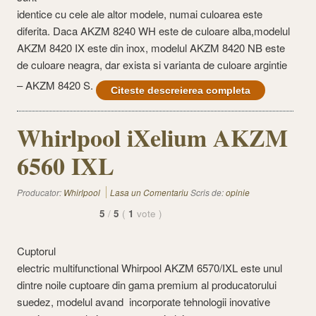
identice cu cele ale altor modele, numai culoarea este
diferita. Daca AKZM 8240 WH este de culoare alba,modelul
AKZM 8420 IX este din inox, modelul AKZM 8420 NB este
de culoare neagra, dar exista si varianta de culoare argintie
– AKZM 8420 S.
Citeste descreierea completa
Whirlpool iXelium AKZM
6560 IXL
Producator:
Whirlpool
Lasa un Comentariu
Scris de:
opinie
5
/
5
(
1
vote
)
Cuptorul
electric multifunctional Whirpool AKZM 6570/IXL este unul
dintre noile cuptoare din gama premium al producatorului
suedez, modelul avand incorporate tehnologii inovative