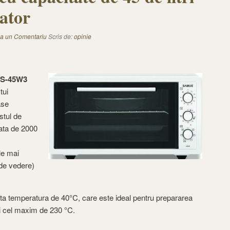
lator
a un Comentariu
Scris de:
opinie
S-45W3
tui
ase
stul de
mata de 2000
le mai
 de vedere)
ta temperatura de 40°C, care este ideal pentru prepararea
si cel maxim de 230 °C.