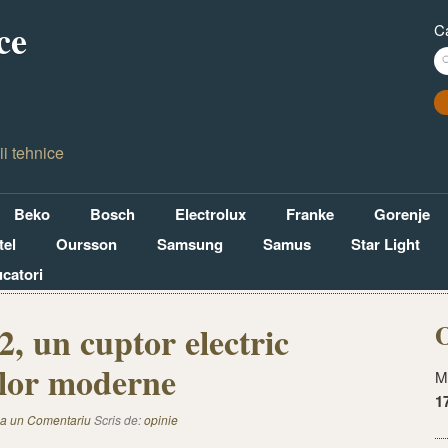
ce
C
ii tehnice
Beko
Bosch
Electrolux
Franke
Gorenje
el
Oursson
Samsung
Samus
Star Light
ucatori
O
 un cuptor electric
ilor moderne
M
1
a un Comentariu
Scris de:
opinie