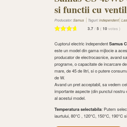
si functii cu venti
Producator:
Samus
Taguri:
independent
Las
3.7
/
5
(
10
votes
)
Cuptorul electric independent
Samus C
este un model din gama mijlocie a aces
producator de electrocasnice, avand s
programe, o capacitate de incarcare de
mare, de 45 de litri, si o putere consu
de W.
Avand un pret acceptabil, sa vedem ce
importante aspecte (din punctul nostru
al acestui model.
Temperatura selectabila
: Putem selec
iaurtului, 80°C , 120°C, 150°C, 190°C 