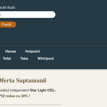
aută după:
Hansa
Hotpoint
Tefal
Teka
Whirlpool
ferta Saptamanii
odelul independent
Star Light CEL-
712
redus cu 30% !