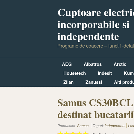
Cuptoare electri
incorporabile si
independente
Programe de coacere – functii -detal
AEG
Albatros
Arctic
Housetech
Indesit
Kumt
Zilan
Zanussi
Alti prod
Samus CS30BCL2,
destinat bucatari
Producator:
Samus
Taguri:
independent
Las