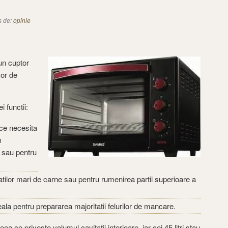
s de:
opinie
un cuptor
sor de
 functii:
 ce necesita
u
 sau pentru
catilor mari de carne sau pentru rumenirea partii superioare a
deala pentru prepararea majoritatii felurilor de mancare.
a ce priveste volumul cavitatii interioare, iar cei 45 litri stau