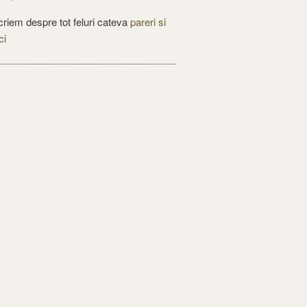
criem despre tot feluri cateva
pareri si
ci