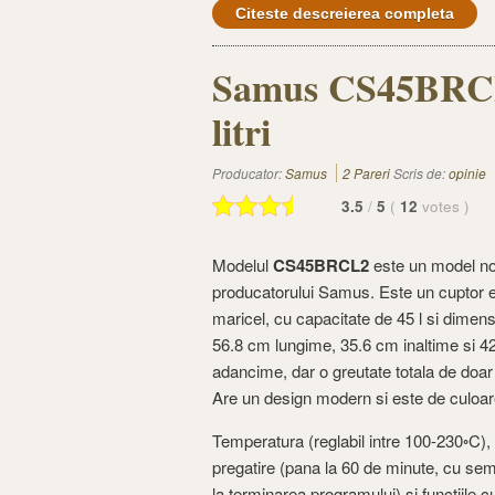
Citeste descreierea completa
Samus CS45BRCL2
litri
Producator:
Samus
2 Pareri
Scris de:
opinie
3.5
/
5
(
12
votes
)
Modelul
CS45BRCL2
este un model no
producatorului Samus. Este un cuptor e
maricel, cu capacitate de 45 l si dimens
56.8 cm lungime, 35.6 cm inaltime si 4
adancime, dar o greutate totala de doar
Are un design modern si este de culoa
Temperatura (reglabil intre 100-230◦C),
pregatire (pana la 60 de minute, cu se
la terminarea programului) si functiile 