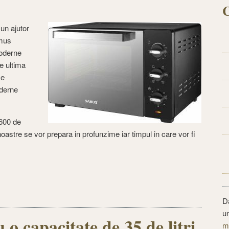
C
un ajutor
amus
oderne
de ultima
se
oderne
1600 de
oastre se vor prepara in profunzime iar timpul in care vor fi
D
u
 capacitate de 35 de litri
m