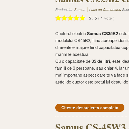
Producator:
Samus
Lasa un Comentariu
Scri
5
/
5
(
1
vote
)
Cuptorul electric
Samus CS35B2
este f
modelului CS45B2, fiind aproape identi
diferentele majore fiind capacitatea cupt
marimile acestuia.
Cu o capacitate de
35 de litri
, este ide
familii de 3 persoane, sau chiar 4, iar un
mai importane aspect care te va face s
astfel de cuptor este pretul lui destul de
Citeste descreierea completa
Samus CS-45W3 cu