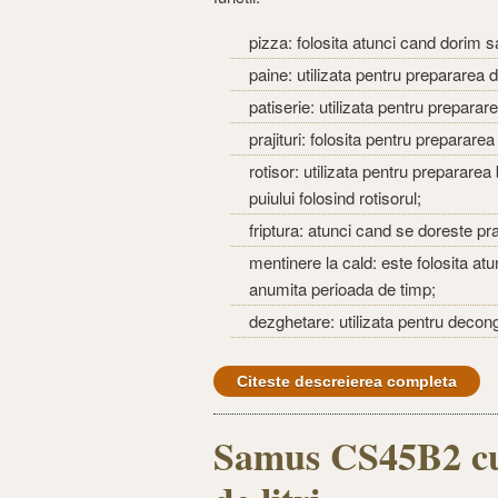
pizza: folosita atunci cand dorim 
paine: utilizata pentru prepararea d
patiserie: utilizata pentru preparar
prajituri: folosita pentru prepararea
rotisor: utilizata pentru preparare
puiului folosind rotisorul;
friptura: atunci cand se doreste pra
mentinere la cald: este folosita a
anumita perioada de timp;
dezghetare: utilizata pentru decon
Citeste descreierea completa
Samus CS45B2 cu 