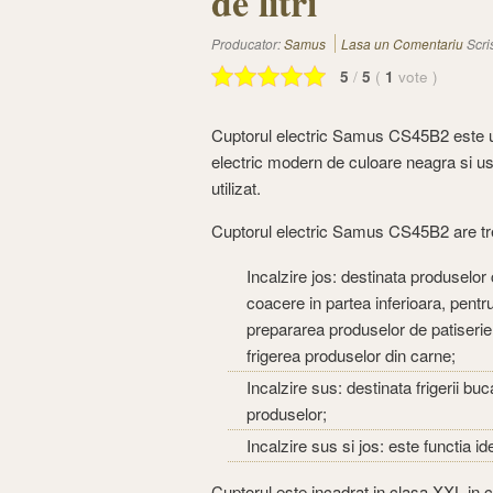
de litri
Producator:
Samus
Lasa un Comentariu
Scri
5
/
5
(
1
vote
)
Cuptorul electric Samus CS45B2 este 
electric modern de culoare neagra si u
utilizat.
Cuptorul electric Samus CS45B2 are trei
Incalzire jos: destinata produselor
coacere in partea inferioara, pentr
prepararea produselor de patiserie
frigerea produselor din carne;
Incalzire sus: destinata frigerii bu
produselor;
Incalzire sus si jos: este functia i
Cuptorul este incadrat in clasa XXL in cee