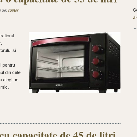
S
s de:
cuptor
ai
ratiorul
c,
orului si
al pentru
ul din cele
a alegi un
 mic.
 capacitate de 45 de litri