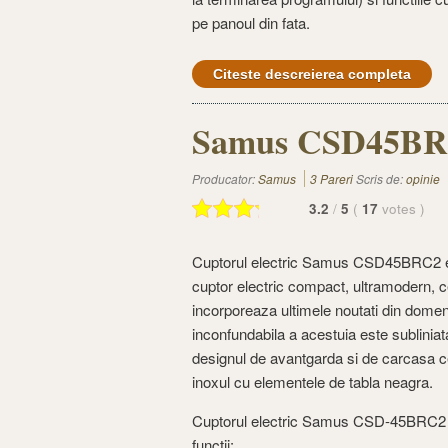
pe panoul din fata.
Citeste descreierea completa
Samus CSD45BRC2 
Producator:
Samus
3 Pareri
Scris de:
opinie
3.2
/
5
(
17
votes
)
Cuptorul electric Samus CSD45BRC2 
cuptor electric compact, ultramodern, 
incorporeaza ultimele noutati din domen
inconfundabila a acestuia este subliniat
designul de avantgarda si de carcasa 
inoxul cu elementele de tabla neagra.
Cuptorul electric Samus CSD-45BRC2 
functii: