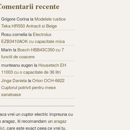
omentarii recente
Grigore Corina
la
Modelele rustice
Teka HR550 Antracit si Beige
Rosu cornelia
la
Electrolux
EZB3410AOK cu capacitate mica
Marin
la
Bosch HBB43C350 cu 7
functii de coacere
munteanu eugen
la
Housetech EH
11003 cu o capacitate de 36 litri
Jinga Daniela
la
Orion OCH-6622
Cuptorul potrivit pentru mese
sanatoase
aca vrei un cuptor electric impreuna cu
n aragaz, iti recomandam un
aragaz
ixt
, care este exact ceea ce vrei tu.