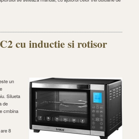
cu inductie si rotisor
este un
ce
iu. Silueta
a de
ce cmbina
are 8