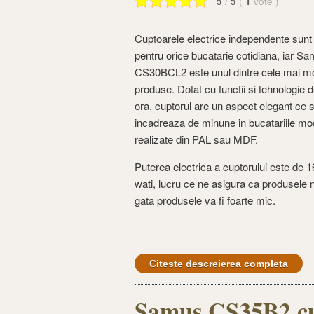
5
/
5
(
1
vote
)
Cuptoarele electrice independente sunt 
pentru orice bucatarie cotidiana, iar S
CS30BCL2 este unul dintre cele mai m
produse. Dotat cu functii si tehnologie 
ora, cuptorul are un aspect elegant ce 
incadreaza de minune in bucatariile m
realizate din PAL sau MDF.
Puterea electrica a cuptorului este de 
wati, lucru ce ne asigura ca produsele n
gata produsele va fi foarte mic.
Citeste descreierea completa
Samus CS35B2 cu o