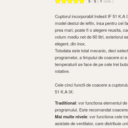
5
/
5
(
1
vote
)
Cuptorul incorporabil Indesit IF 51 K.A 
model destul de ieftin, insa pentru cei fa
prea mari, poate fi o alegere reusita, ca
volum mediu net de 60 litri, exteriorul e
elegent, din inox.
Totodata este total mecanic, deci selec
programelor, a timpului de coacere si a
temperaturii se face de pe cele trei but
rotative.
Cele cinci functii de coacere a cuptorulu
51 K.A IX:
Traditional
: vor functiona elementul de i
programului. Este recomandat coacerea 
Mai multe nivele
: vor functiona cele tre
asistate de ventilator, care distribuie u