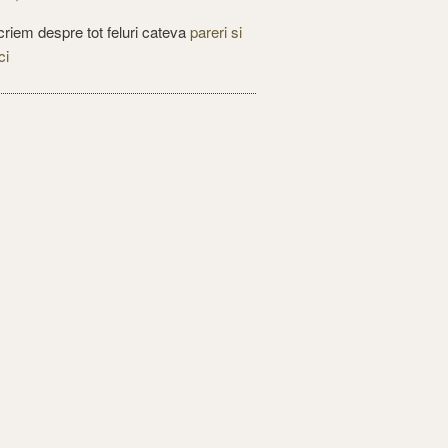
criem despre tot feluri cateva
pareri si
ci