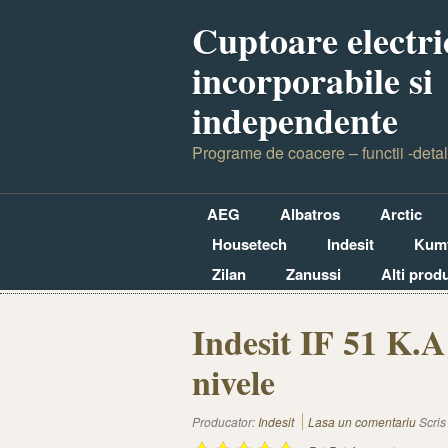
Cuptoare electri
incorporabile si
independente
Programe de coacere – functii -detal
AEG
Albatros
Arctic
Housetech
Indesit
Kumt
Zilan
Zanussi
Alti prod
Indesit IF 51 K.A
nivele
Producator:
Indesit
Lasa un comentariu
Scris