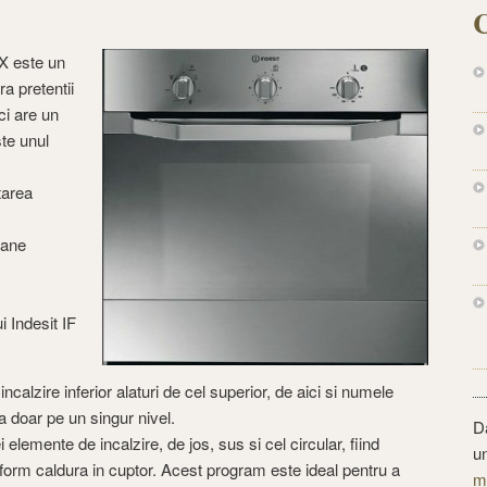
C
IX este un
ra pretentii
ci are un
ste unul
tarea
oane
i Indesit IF
ncalzire inferior alaturi de cel superior, de aici si numele
doar pe un singur nivel.
D
i elemente de incalzire, de jos, sus si cel circular, fiind
u
niform caldura in cuptor. Acest program este ideal pentru a
m