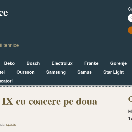
ce
C
ii tehnice
Beko
Bosch
Electrolux
Franke
Gorenje
el
Oursson
Samsung
Samus
Star Light
ucatori
O
 IX cu coacere pe doua
M
1
 de:
opinie