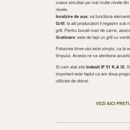
coace simultan pe mai multe nivele din
nivele.
Incalzire de sus
: va functiona elementu
Grill
: la alti producatori il regasim sub
grill. Pentru bucati mari de carne, aseza
Gratinare
: este de fapt un grill cu vent
Folosirea timer-ului este simplu, ca la 
timpului. Acesta ne va atentiona acusti
Si cam atat stie
Indesit IF 51 K.A IX
, f
important este faptul ca are doua progr
utilizate de obicei.
VEZI AICI PRE