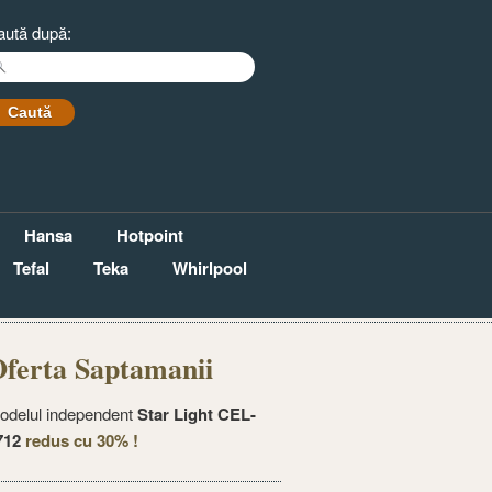
aută după:
Hansa
Hotpoint
Tefal
Teka
Whirlpool
ferta Saptamanii
odelul independent
Star Light CEL-
712
redus cu 30% !