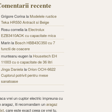
omentarii recente
Grigore Corina
la
Modelele rustice
Teka HR550 Antracit si Beige
Rosu cornelia
la
Electrolux
EZB3410AOK cu capacitate mica
Marin
la
Bosch HBB43C350 cu 7
functii de coacere
munteanu eugen
la
Housetech EH
11003 cu o capacitate de 36 litri
Jinga Daniela
la
Orion OCH-6622
Cuptorul potrivit pentru mese
sanatoase
aca vrei un cuptor electric impreuna cu
n aragaz, iti recomandam un
aragaz
ixt
, care este exact ceea ce vrei tu.