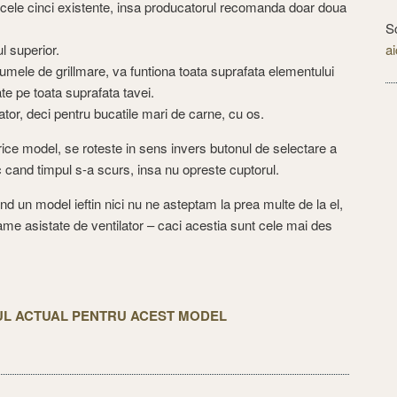
 cele cinci existente, insa producatorul recomanda doar doua
S
l superior.
ai
 numele de grillmare, va funtiona toata suprafata elementului
te pe toata suprafata tavei.
ilator, deci pentru bucatile mari de carne, cu os.
orice model, se roteste in sens invers butonul de selectare a
c cand timpul s-a scurs, insa nu opreste cuptorul.
iind un model ieftin nici nu ne asteptam la prea multe de la el,
ame asistate de ventilator – caci acestia sunt cele mai des
TUL ACTUAL PENTRU ACEST MODEL