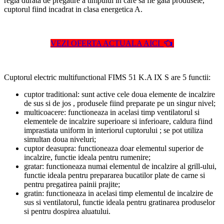
regla durata de pregatire a timpului in care sa fie gata produsele,
cuptorul fiind incadrat in clasa energetica A.
VEZI OFERTA ACTUALA AICI
Cuptorul electric multifunctional FIMS 51 K.A IX S are 5 functii:
cuptor traditional: sunt active cele doua elemente de incalzire
de sus si de jos , produsele fiind preparate pe un singur nivel;
multicoacere: functioneaza in acelasi timp ventilatorul si
elementele de incalzire superioare si inferioare, caldura fiind
imprastiata uniform in interiorul cuptorului ; se pot utiliza
simultan doua niveluri;
cuptor deasupra: functioneaza doar elementul superior de
incalzire, functie ideala pentru rumenire;
gratar: functioneaza numai elementul de incalzire al grill-ului,
functie ideala pentru prepararea bucatilor plate de carne si
pentru pregatirea painii prajite;
gratin: functioneaza in acelasi timp elementul de incalzire de
sus si ventilatorul, functie ideala pentru gratinarea produselor
si pentru dospirea aluatului.