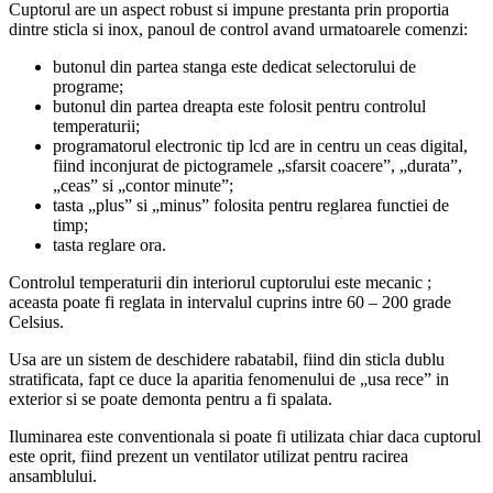
Cuptorul are un aspect robust si impune prestanta prin proportia
dintre sticla si inox, panoul de control avand urmatoarele comenzi:
butonul din partea stanga este dedicat selectorului de
programe;
butonul din partea dreapta este folosit pentru controlul
temperaturii;
programatorul electronic tip lcd are in centru un ceas digital,
fiind inconjurat de pictogramele „sfarsit coacere”, „durata”,
„ceas” si „contor minute”;
tasta „plus” si „minus” folosita pentru reglarea functiei de
timp;
tasta reglare ora.
Controlul temperaturii din interiorul cuptorului este mecanic ;
aceasta poate fi reglata in intervalul cuprins intre 60 – 200 grade
Celsius.
Usa are un sistem de deschidere rabatabil, fiind din sticla dublu
stratificata, fapt ce duce la aparitia fenomenului de „usa rece” in
exterior si se poate demonta pentru a fi spalata.
Iluminarea este conventionala si poate fi utilizata chiar daca cuptorul
este oprit, fiind prezent un ventilator utilizat pentru racirea
ansamblului.