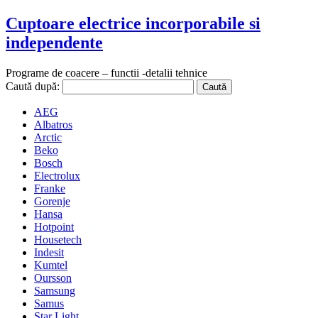
Cuptoare electrice incorporabile si
independente
Programe de coacere – functii -detalii tehnice
Caută după:
AEG
Albatros
Arctic
Beko
Bosch
Electrolux
Franke
Gorenje
Hansa
Hotpoint
Housetech
Indesit
Kumtel
Oursson
Samsung
Samus
Star Light