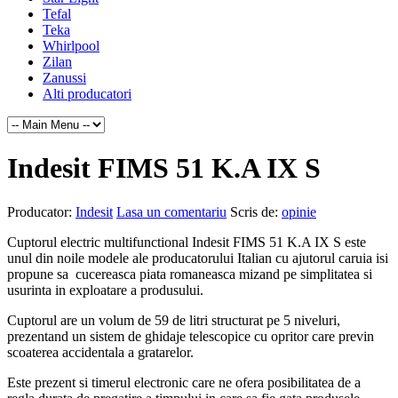
Tefal
Teka
Whirlpool
Zilan
Zanussi
Alti producatori
Indesit FIMS 51 K.A IX S
Producator:
Indesit
Lasa un comentariu
Scris de:
opinie
Cuptorul electric multifunctional Indesit FIMS 51 K.A IX S este
unul din noile modele ale producatorului Italian cu ajutorul caruia isi
propune sa cucereasca piata romaneasca mizand pe simplitatea si
usurinta in exploatare a produsului.
Cuptorul are un volum de 59 de litri structurat pe 5 niveluri,
prezentand un sistem de ghidaje telescopice cu opritor care previn
scoaterea accidentala a gratarelor.
Este prezent si timerul electronic care ne ofera posibilitatea de a