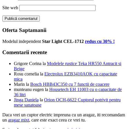
Site web
Oferta Saptamanii
Modelul independent
Star Light CEL-1712
redus cu 30% !
Comentarii recente
Grigore Corina
la
Modelele rustice Teka HR550 Antracit si
Beige
Rosu cornelia
la
Electrolux EZB3410AOK cu capacitate
mica
Marin
la
Bosch HBB43C350 cu 7 functii de coacere
munteanu eugen
la
Housetech EH 11003 cu o capacitate de
36 litri
Jinga Daniela
la
Orion OCH-6622 Cuptorul potrivit pentru
mese sanatoase
Daca vrei un cuptor electric impreuna cu un aragaz, iti recomandam
un
aragaz mixt
, care este exact ceea ce vrei tu.