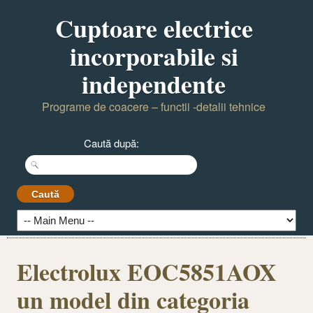
Cuptoare electrice
incorporabile si
independente
Programe de coacere – functii -detalii tehnice
Caută după:
Electrolux EOC5851AOX
un model din categoria