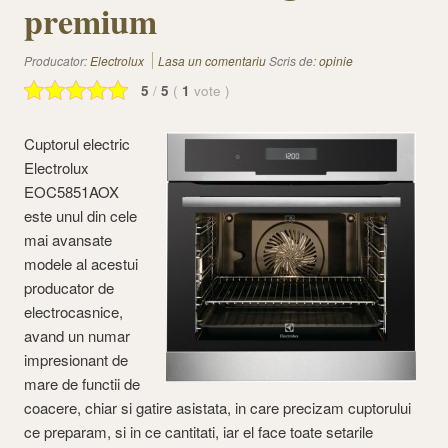
premium
Producator:
Electrolux
Lasa un comentariu
Scris de:
opinie
5
/
5
(
1
vote
)
Cuptorul electric
Electrolux
EOC5851AOX
este unul din cele
mai avansate
modele al acestui
producator de
electrocasnice,
avand un numar
impresionant de
mare de functii de
coacere, chiar si gatire asistata, in care precizam cuptorului
ce preparam, si in ce cantitati, iar el face toate setarile