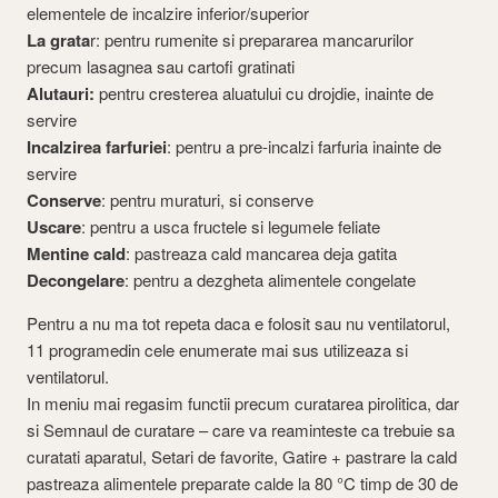
elementele de incalzire inferior/superior
La grata
r: pentru rumenite si prepararea mancarurilor
precum lasagnea sau cartofi gratinati
Alutauri:
pentru cresterea aluatului cu drojdie, inainte de
servire
Incalzirea farfuriei
: pentru a pre-incalzi farfuria inainte de
servire
Conserve
: pentru muraturi, si conserve
Uscare
: pentru a usca fructele si legumele feliate
Mentine cald
: pastreaza cald mancarea deja gatita
Decongelare
: pentru a dezgheta alimentele congelate
Pentru a nu ma tot repeta daca e folosit sau nu ventilatorul,
11 programedin cele enumerate mai sus utilizeaza si
ventilatorul.
In meniu mai regasim functii precum curatarea pirolitica, dar
si Semnaul de curatare – care va reaminteste ca trebuie sa
curatati aparatul, Setari de favorite, Gatire + pastrare la cald
pastreaza alimentele preparate calde la 80 °C timp de 30 de