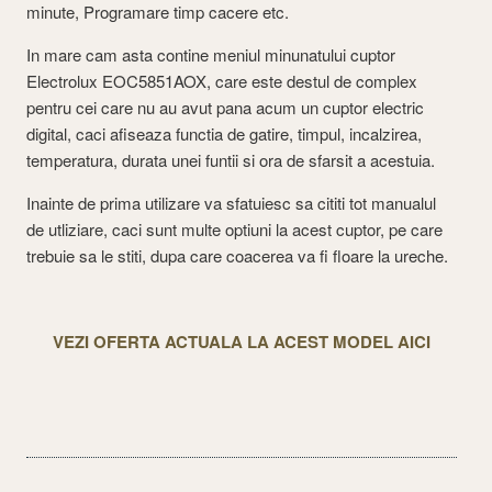
minute, Programare timp cacere etc.
In mare cam asta contine meniul minunatului cuptor
Electrolux EOC5851AOX, care este destul de complex
pentru cei care nu au avut pana acum un cuptor electric
digital, caci afiseaza functia de gatire, timpul, incalzirea,
temperatura, durata unei funtii si ora de sfarsit a acestuia.
Inainte de prima utilizare va sfatuiesc sa cititi tot manualul
de utliziare, caci sunt multe optiuni la acest cuptor, pe care
trebuie sa le stiti, dupa care coacerea va fi floare la ureche.
VEZI OFERTA ACTUALA LA ACEST MODEL AICI