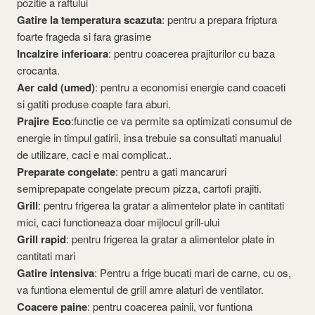
pozitie a raftului
Gatire la temperatura scazuta
: pentru a prepara friptura
foarte frageda si fara grasime
Incalzire inferioara
: pentru coacerea prajiturilor cu baza
crocanta.
Aer cald (umed)
: pentru a economisi energie cand coaceti
si gatiti produse coapte fara aburi.
Prajire Eco
:functie ce va permite sa optimizati consumul de
energie in timpul gatirii, insa trebuie sa consultati manualul
de utilizare, caci e mai complicat..
Preparate congelate
: pentru a gati mancaruri
semiprepapate congelate precum pizza, cartofi prajiti.
Grill
: pentru frigerea la gratar a alimentelor plate in cantitati
mici, caci functioneaza doar mijlocul grill-ului
Grill rapid
: pentru frigerea la gratar a alimentelor plate in
cantitati mari
Gatire intensiva
: Pentru a frige bucati mari de carne, cu os,
va funtiona elementul de grill amre alaturi de ventilator.
Coacere paine
: pentru coacerea painii, vor funtiona